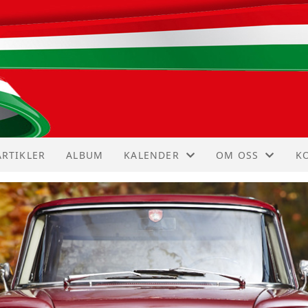
ARTIKLER
ALBUM
KALENDER
OM OSS
K
KALENDER
VEDTEKTER
I
LISTE
HISTORIE
K
S