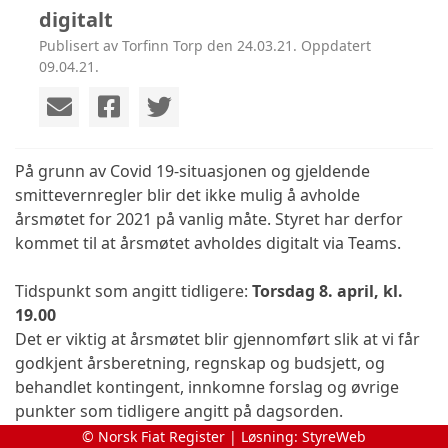
digitalt
Publisert av Torfinn Torp den 24.03.21. Oppdatert
09.04.21.
På grunn av Covid 19-situasjonen og gjeldende
smittevernregler blir det ikke mulig å avholde
årsmøtet for 2021 på vanlig måte. Styret har derfor
kommet til at årsmøtet avholdes digitalt via Teams.
Tidspunkt som angitt tidligere:
Torsdag 8. april, kl.
19.00
Det er viktig at årsmøtet blir gjennomført slik at vi får
godkjent årsberetning, regnskap og budsjett, og
behandlet kontingent, innkomne forslag og øvrige
punkter som tidligere angitt på dagsorden.
© Norsk Fiat Register | Løsning:
StyreWeb