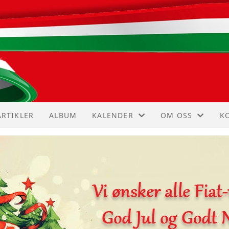
ARTIKLER
ALBUM
KALENDER
OM OSS
K
KALENDER
VEDTEKTER
I
LISTE
HISTORIE
K
S