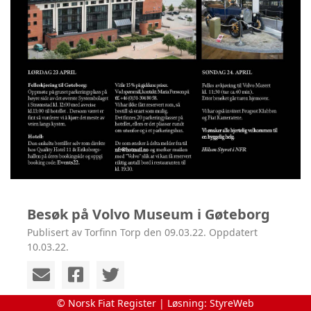
Besøk på Volvo Museum i Gøteborg
Publisert av Torfinn Torp den 09.03.22. Oppdatert
10.03.22.
© Norsk Fiat Register | Løsning:
StyreWeb