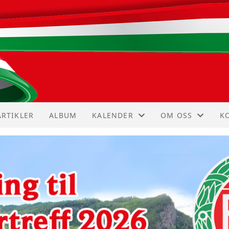
ARTIKLER
ALBUM
KALENDER
OM OSS
K
KALENDER
VEDTEKTER
I
LISTE
HISTORIE
K
S