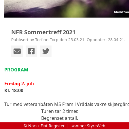
NFR Sommertreff 2021
Publisert av Torfinn Torp den 25.03.21. Oppdatert 28.04.21.
PROGRAM
Fredag 2. juli
Kl. 18:00
Tur med veteranbåten MS Fram i Vrådals vakre skjærgård
Turen tar 2 timer. 
Begrenset antall.
Pris kr 100,- pr. stk.
© Norsk Fiat Register | Løsning:
StyreWeb