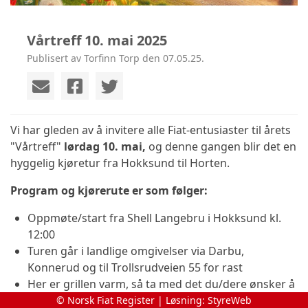
Vårtreff 10. mai 2025
Publisert av Torfinn Torp den 07.05.25.
Vi har gleden av å invitere alle Fiat-entusiaster til årets
"Vårtreff"
lørdag 10. mai,
og denne gangen blir det en
hyggelig kjøretur fra Hokksund til Horten.
Program og kjørerute er som følger:
Oppmøte/start fra Shell Langebru i Hokksund kl.
12:00
Turen går i landlige omgivelser via Darbu,
Konnerud og til Trollsrudveien 55 for rast
Her er grillen varm, så ta med det du/dere ønsker å
grille
© Norsk Fiat Register | Løsning:
StyreWeb