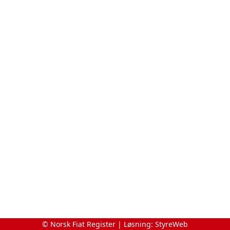
© Norsk Fiat Register | Løsning:
StyreWeb